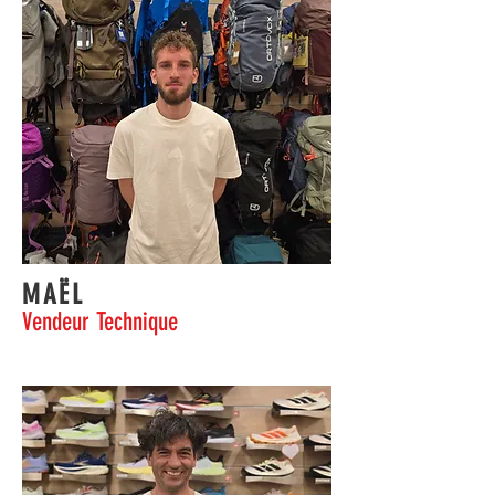
MAËL
Vendeur Technique