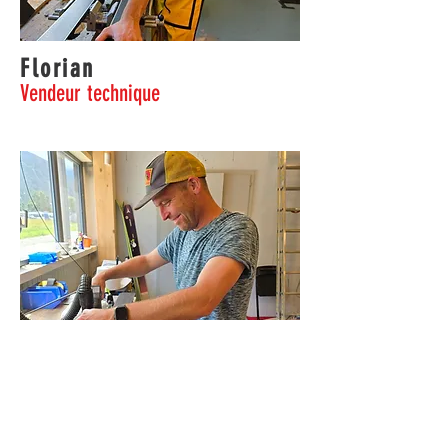
Florian
Vendeur technique