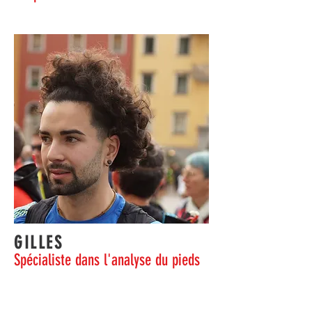
GILLES
Spécialiste dans l'analyse du pieds