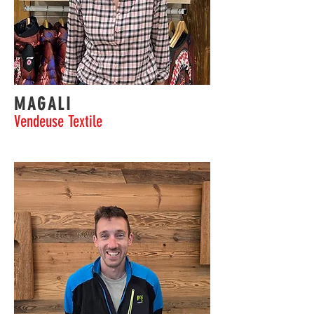
MAGALI
Vendeuse Textile