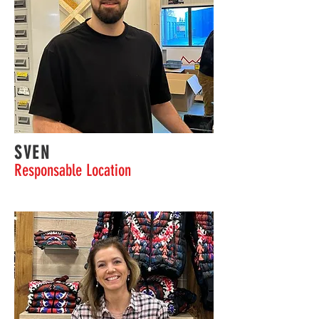
SVEN
Responsable Location