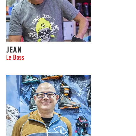
JEAN
Le Boss