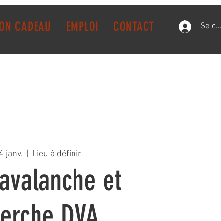
ON CADEAU
EMPLOI
CONTACT
Se co
4 janv.
  |  
Lieu à définir
avalanche et
herche DVA