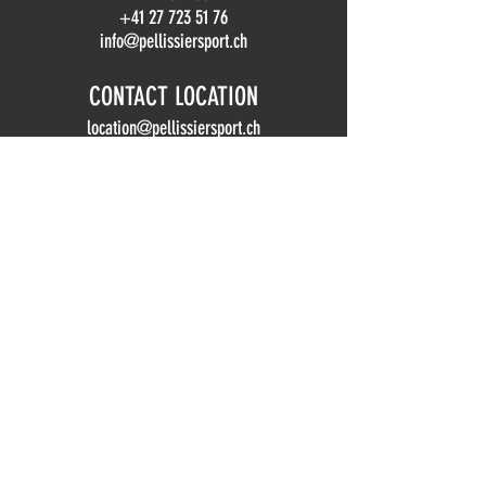
+41 27 723 51 76
info@pellissiersport.ch
CONTACT LOCATION
location@pellissiersport.ch
HORAIRES MAGASIN
Lun.
09h00 - 18h30
Mar.
09h00 - 18h30
Mer.
09h00 - 18h30
Jeu.
09h00 - 18h30
Ven.
09h00 - 19h00
Sam.
08h30 - 17h00
Dim.
Fermé